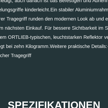
ledigt, auch danach ist das Befestigen und Abne
elungsgriffe kinderleicht.Ein stabiler Aluminiumrah
arer Tragegriff runden den modernen Look ab und 
nächsten Einkauf. Für bessere Sichtbarkeit im St
em ORTLIEB-typischen, leuchtstarken Reflektor v
gt bei zehn Kilogramm.Weitere praktische Details
cher Tragegriff
SPEZIFIKATIONEN