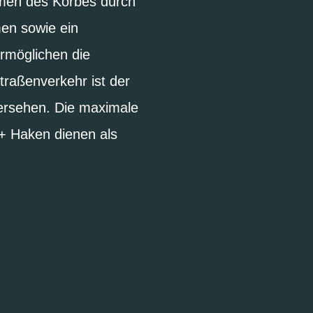
hmen des Korbes durch
men sowie ein
ermöglichen die
raßenverkehr ist der
ersehen. Die maximale
:+ Haken dienen als