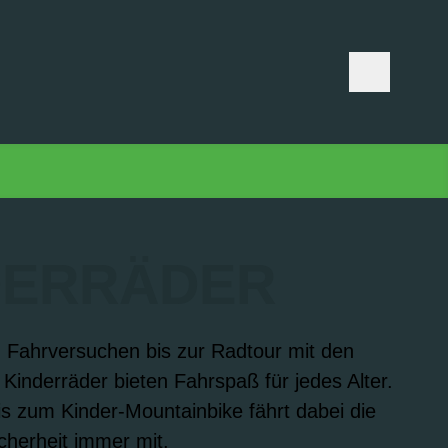
DERRÄDER
 Fahrversuchen bis zur Radtour mit den
 Kinderräder bieten Fahrspaß für jedes Alter.
s zum Kinder-Mountainbike fährt dabei die
cherheit immer mit.