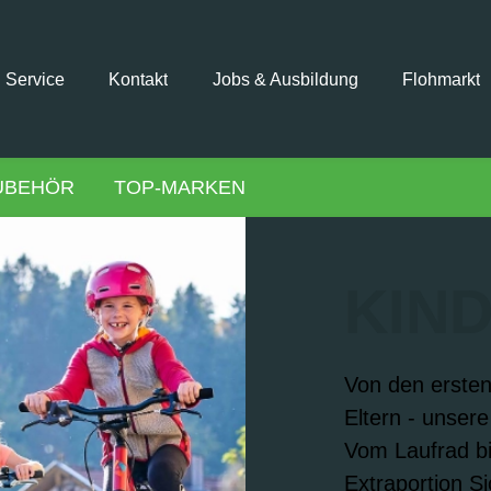
Service
Kontakt
Jobs & Ausbildung
Flohmarkt
UBEHÖR
TOP-MARKEN
KIN
Von den ersten
Eltern - unsere
Vom Laufrad bi
Extraportion Si