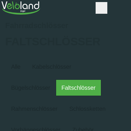
Fahrradschlösser
FALTSCHLÖSSER
Alle
Kabelschlösser
Bügelschlösser
Faltschlösser
Rahmenschlösser
Schlossketten
Vorhängeschlösser
Zubehör