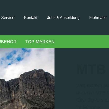
Service
Kontakt
Jobs & Ausbildung
Flohmarkt
UBEHÖR
TOP-MARKEN
MTB
Wer extrem fahr
unseren MTB Dir
City, Big Airs 
im Funpark.