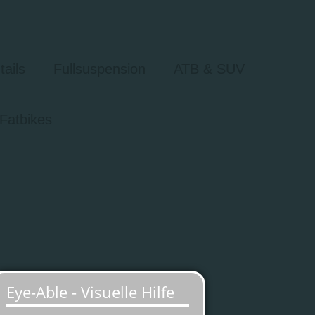
tails
Fullsuspension
ATB & SUV
Fatbikes