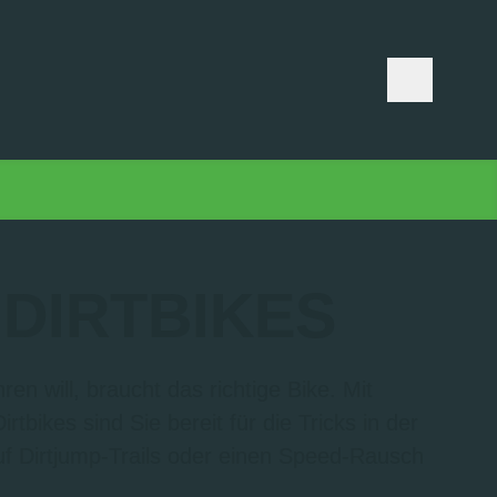
 DIRTBIKES
en will, braucht das richtige Bike. Mit
tbikes sind Sie bereit für die Tricks in der
auf Dirtjump-Trails oder einen Speed-Rausch