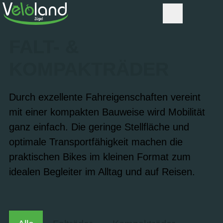
FALT- &
KOMPAKTRÄDER
Durch exzellente Fahreigenschaften vereint
mit einer kompakten Bauweise wird Mobilität
ganz einfach. Die geringe Stellfläche und
optimale Transportfähigkeit machen die
praktischen Bikes im kleinen Format zum
idealen Begleiter im Alltag und auf Reisen.