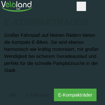
E-KOMPAKT­RÄDER
Großer Fahrspaß auf kleinen Rädern bieten
die Kompakt-E-Bikes. Sie sind ebenso
harmonisch wie kräftig motorisiert, mit großer
Wendigkeit bei sicherem Geradeauslauf und
perfekt für die schnelle Parkplatzsuche in der
Stadt.
Alle
E-Falträder
E-Kompakträder