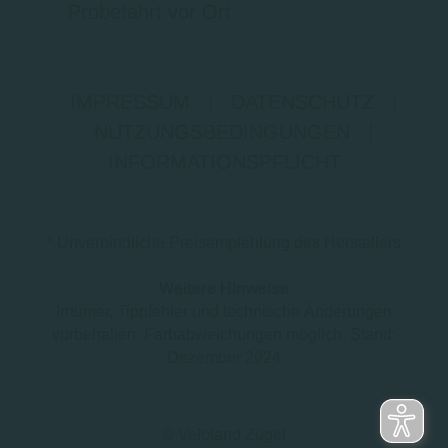
Probefahrt vor Ort
IMPRESSUM
|
DATENSCHUTZ
|
NUTZUNGSBEDINGUNGEN
|
INFORMATIONSPFLICHT
* Unverbindliche Preisempfehlung des Herstellers
Weitere Hinweise
Irrtümer, Tippfehler und technische Änderungen
vorbehalten. Farbabweichungen möglich. Stand:
Dezember 2024
© Veloland Zügel