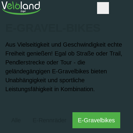
E-GRAVEL-BIKES
Aus Vielseitigkeit und Geschwindigkeit echte
Freiheit genießen! Egal ob Straße oder Trail,
Pendlerstrecke oder Tour - die
geländegängigen E-Gravelbikes bieten
Unabhängigkeit und sportliche
Leistungsfähigkeit in Kombination.
Alle
E-Rennräder
E-Gravelbikes